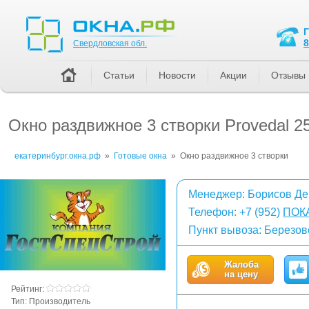
Свердловская обл.
8
Свердловская обл.
Статьи
Новости
Акции
Отзывы
Окно раздвижное 3 створки Provedal 
екатеринбург.окна.рф
»
Готовые окна
»
Окно раздвижное 3 створки
Менеджер: Борисов Де
Телефон:
+7 (952)
ПОК
Пункт вывоза: Березов
Жалоба
на цену
Рейтинг:
Тип:
Производитель