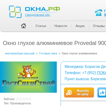
Свердловская обл.
8
Свердловская обл.
Статьи
Новости
Акции
Отзывы
Окно глухое алюминиевое Provedal 9
екатеринбург.окна.рф
»
Готовые окна
»
Окно глухое алюминиевое
Менеджер: Борисов Де
Телефон:
+7 (952)
ПОК
Пункт вывоза: Березов
Жалоба
на цену
Рейтинг:
Тип:
Производитель