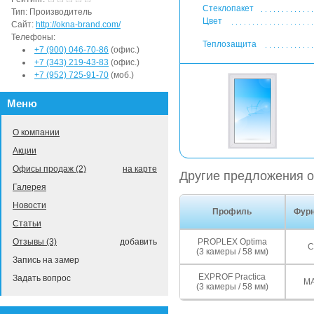
Стеклопакет
Тип:
Производитель
Цвет
Сайт:
http://okna-brand.com/
Телефоны:
Теплозащита
+7 (900) 046-70-86
(офис.)
+7 (343) 219-43-83
(офис.)
+7 (952) 725-91-70
(моб.)
Меню
О компании
Акции
Офисы продаж (2)
на карте
Другие предложения о
Галерея
Новости
Профиль
Фурн
Статьи
PROPLEX Optima
Отзывы (3)
добавить
С
(3 камеры / 58 мм)
Запись на замер
EXPROF Practica
Задать вопрос
M
(3 камеры / 58 мм)