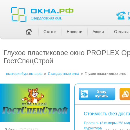
Свердловская обл.
8
Свердловская обл.
Статьи
Новости
Акции
Отзывы
Глухое пластиковое окно PROPLEX Op
ГостСпецСтрой
екатеринбург.окна.рф
»
Стандартные окна
»
Глухое пластиковое окно
Хочу
купить
Стоимость (без доста
Профиль (3 камеры / 58 мм)
Фурнитура
Рейтинг: