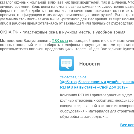
каталог оконных компаний включает как производителей, так и дилеров. Ч
личного времени. Ведь цены на окна в разных компаниях существенно разн
фирмы то, чтобы добиться оптимального сочетания стоимости окон и их 
проемов, конфигурацию и желаемую комплектацию конструкций. Вы потрат
увеличила стоимость заказа выше критичного для Вас уровня. И еще: больши
либо в рабочее время(отвлекаясь от важных дел или прячась от руководства),
ОКНА.РФ - пластиковые окна в нужном месте, в удобное время
Мы поможем Вам установить
ПВХ окна
по выгодной цене и с отличным каче
оконных компаний или набирать телефоны торгующих окнами организа
производителях пвх окон, предлагающих интересный для Вас вариант. Купить
Новости
28-04-2019, 10:04
Удобство, безопасность и дизайн: решен
REHAU на выставке «Свой дом 2019»
Компания REHAU приняла участие в двух
крупных отраслевых событиях: междунар
специализированной выставке инженерно
оборудования и материалов для строител
обустройства загородных ...
Все нов