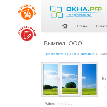
Свердловская обл.
Свердловская обл.
Статьи
Новос
Вымпел, ООО
екатеринбург.окна.рф
»
Компании
»
Вымп
Ко
Рейтинг: