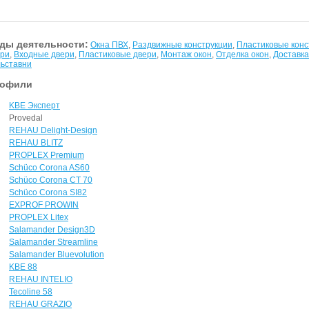
ды деятельности:
Окна ПВХ
,
Раздвижные конструкции
,
Пластиковые конс
ери
,
Входные двери
,
Пластиковые двери
,
Монтаж окон
,
Отделка окон
,
Доставка
ьставни
офили
KBE Эксперт
Provedal
REHAU Delight-Design
REHAU BLITZ
PROPLEX Premium
Sсhüco Corona AS60
Sсhüco Corona CT 70
Sсhüco Corona SI82
EXPROF PROWIN
PROPLEX Litex
Salamander Design3D
Salamander Streamline
Salamander Bluevolution
KBE 88
REHAU INTELIO
Tecoline 58
REHAU GRAZIO