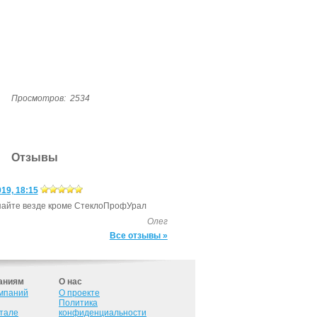
Просмотров:
2534
Отзывы
19, 18:15
пай­те вез­де кро­ме Стек­лоПро­фУрал
Олег
Все отзывы »
аниям
О нас
омпаний
О проекте
Политика
ртале
конфиденциальности