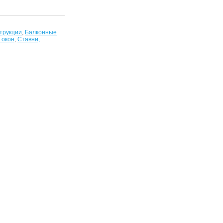
трукции
,
Балконные
 окон
,
Ставни,