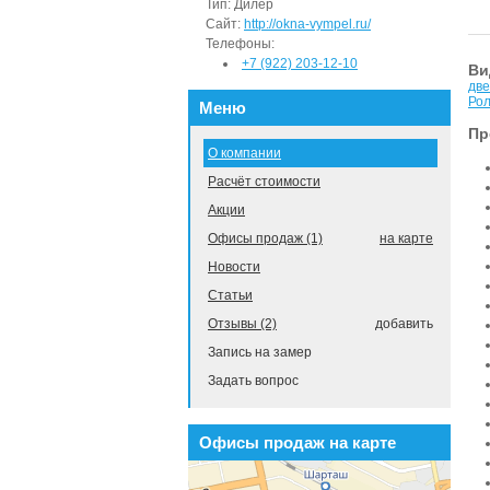
Тип:
Дилер
Сайт:
http://okna-vympel.ru/
Телефоны:
+7 (922) 203-12-10
Ви
дв
Рол
Меню
Пр
О компании
Расчёт стоимости
Акции
Офисы продаж (1)
на карте
Новости
Статьи
Отзывы (2)
добавить
Запись на замер
Задать вопрос
Офисы продаж на карте