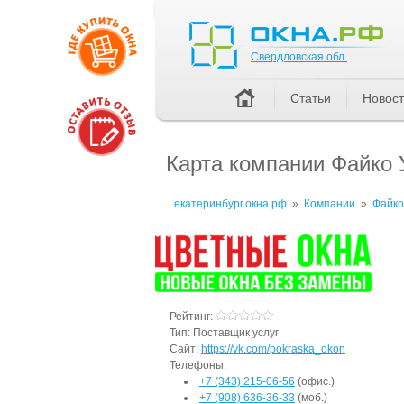
Свердловская обл.
Свердловская обл.
Статьи
Новос
Карта компании Файко
екатеринбург.окна.рф
»
Компании
»
Файко
Рейтинг:
Тип:
Поставщик услуг
Сайт:
https://vk.com/pokraska_okon
Телефоны:
+7 (343) 215-06-56
(офис.)
+7 (908) 636-36-33
(моб.)