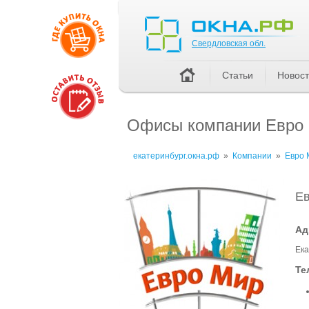
Свердловская обл.
Свердловская обл.
Статьи
Новос
Офисы компании Евро
екатеринбург.окна.рф
»
Компании
»
Евро 
Е
Ад
Ека
Те