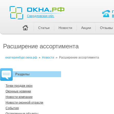
Свердловская обл.
8
Свердловская обл.
Статьи
Новости
Акции
Отзывы
Расширение ассортимента
екатеринбург.окна.рф
»
Новости
»
Расширение ассортимента
Разделы
Точки продаж окон
Оконные новинки
Новости компании
Новости оконной отрасли
События
Остекленные объекты