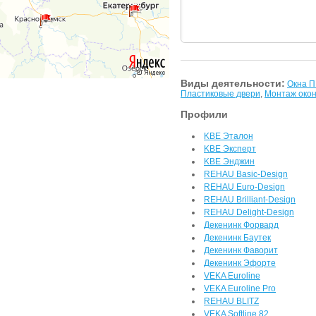
Виды деятельности:
Окна 
Пластиковые двери
,
Монтаж око
Профили
KBE Эталон
KBE Эксперт
KBE Энджин
REHAU Basic-Design
REHAU Euro-Design
REHAU Brilliant-Design
REHAU Delight-Design
Декенинк Форвард
Декенинк Баутек
Декенинк Фаворит
Декенинк Эфорте
VEKA Euroline
VEKA Euroline Pro
REHAU BLITZ
VEKA Softline 82