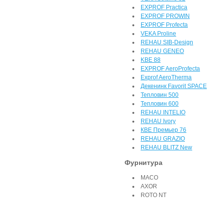
EXPROF Practica
EXPROF PROWIN
EXPROF Profecta
VEKA Proline
REHAU SIB-Design
REHAU GENEO
KBE 88
EXPROF AeroProfecta
Exprof AeroTherma
Декенинк Favorit SPACE
Тепловин 500
Тепловин 600
REHAU INTELIO
REHAU Ivory
КВЕ Премьер 76
REHAU GRAZIO
REHAU BLITZ New
Фурнитура
MACO
AXOR
ROTO NT