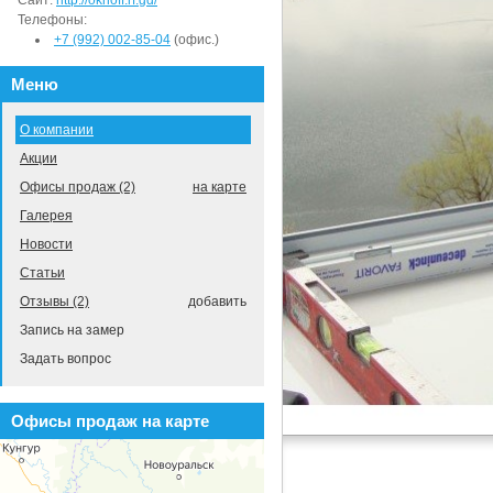
Сайт:
http://oknoff.rf.gd/
Телефоны:
+7 (992) 002-85-04
(офис.)
Меню
О компании
Акции
Офисы продаж (2)
на карте
Галерея
Новости
Статьи
Отзывы (2)
добавить
Запись на замер
Задать вопрос
Офисы продаж на карте