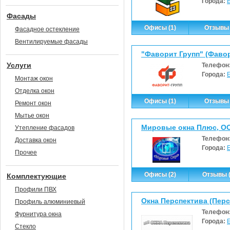
Города:
Фасады
Офисы (1)
Отзывы 
Фасадное остекление
Вентилируемые фасады
"Фаворит Групп" (Фавор
Услуги
Телефон
Города:
Монтаж окон
Отделка окон
Офисы (1)
Отзывы 
Ремонт окон
Мытье окон
Мировые окна Плюс, О
Утепление фасадов
Телефон
Доставка окон
Города:
Прочее
Офисы (2)
Отзывы (
Комплектующие
Профили ПВХ
Окна Перспектива (Перс
Профиль алюминиевый
Телефон
Фурнитура окна
Города:
Стекло