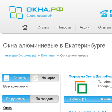
Свердловская обл.
8
Свердловская обл.
Статьи
Новости
Акции
Отзывы
Окна алюминиевые в Екатеринбурге
екатеринбург.окна.рф
»
Компании
»
Окна алюминиевые
Формула Уюта (ЕвроРем
Списком
На карте
Телефон
Все компании
Города:
По рубрикам
По городам
Офисы (1)
Отзывы 
Окна