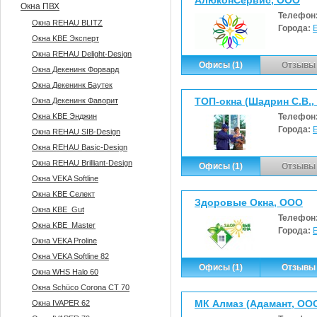
АлюконСервис, ООО
Окна ПВХ
Телефон
Окна REHAU BLITZ
Города:
Окна KBE Эксперт
Окна REHAU Delight-Design
Офисы (1)
Отзывы 
Окна Декенинк Форвард
Окна Декенинк Баутек
ТОП-окна (Шадрин С.В.,
Окна Декенинк Фаворит
Окна KBE Энджин
Телефон
Города:
Окна REHAU SIB-Design
Окна REHAU Basic-Design
Окна REHAU Brilliant-Design
Офисы (1)
Отзывы 
Окна VEKA Softline
Окна KBE Селект
Здоровые Окна, ООО
Окна KBE_Gut
Телефон
Окна KBE_Master
Города:
Окна VEKA Proline
Окна VEKA Softline 82
Офисы (1)
Отзывы 
Окна WHS Halo 60
Окна Sсhüco Corona CT 70
МК Алмаз (Адамант, ОО
Окна IVAPER 62