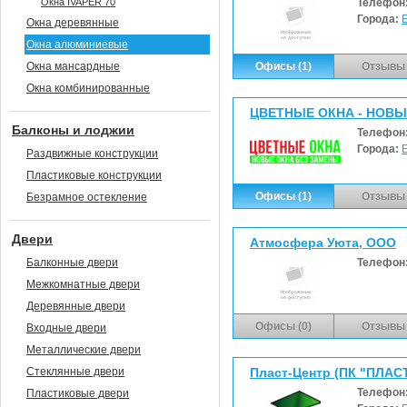
Окна IVAPER 70
Телефон
Города:
Окна деревянные
Окна алюминиевые
Окна мансардные
Офисы (1)
Отзывы 
Окна комбинированные
ЦВЕТНЫЕ ОКНА - НОВЫЕ
Балконы и лоджии
Телефон
Города:
Раздвижные конструкции
Пластиковые конструкции
Офисы (1)
Отзывы 
Безрамное остекление
Двери
Атмосфера Уюта, ООО
Балконные двери
Телефон
Межкомнатные двери
Деревянные двери
Офисы (0)
Отзывы 
Входные двери
Металлические двери
Стеклянные двери
Пласт-Центр (ПК "ПЛАС
Телефон
Пластиковые двери