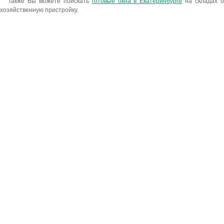
Также Вы можете поискать
готовые окна в Екатеринбурге
на складах о
хозяйственную пристройку.