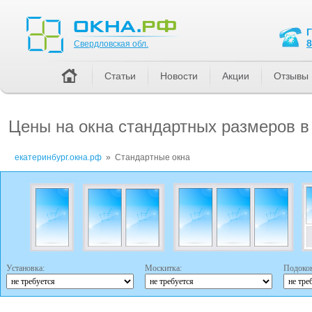
Свердловская обл.
8
Свердловская обл.
Статьи
Новости
Акции
Отзывы
Цены на окна стандартных размеров в
екатеринбург.окна.рф
»
Стандартные окна
Установка:
Москитка:
Подоко