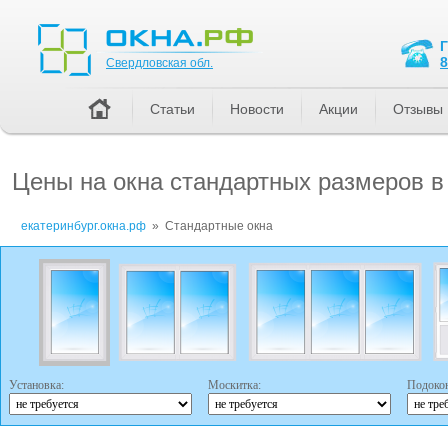
Свердловская обл.
8
Свердловская обл.
Статьи
Новости
Акции
Отзывы
Цены на окна стандартных размеров в
екатеринбург.окна.рф
»
Стандартные окна
Установка:
Москитка:
Подоко