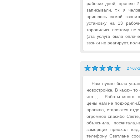
рабочих дней, прошло 2 
записывали, т.к. я чел
пришлось самой звонит
установку на 13 рабоч
торопились поэтому не 
(эта услуга была оплач
звонки не реагирует, пол
27-07-2
Нам нужно было устан
новостройке. В каких- то
что ,, .. Работы много,
цены нам не подходили.
правило, стараются отдел
огромное спасибо Свете,
объяснила, посчитала,
замерщик приехал тогд
телефону Светлане соо