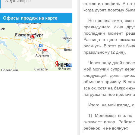
Задать вопрос
стекло и профиль. А на 
когда дурят, поэтому был
Офисы продаж на карте
Но прошла зима, окно
предыдущего окна дру
последний момент реши
Разница в цене оказал
рискнуть. В этот раз бы
правильному (2 дня).
Через пару дней после
мой могучий супруг дерн
следующий день приеха
объяснил причину. В офи
все ок, хотя на балкон е
нагрузка на нее прилична
Итого, на мой взгляд, о
1) Менеджер вполне 
включает игнор. Работае
ребенок" и не волнует.