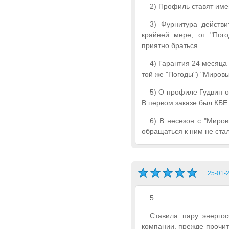
2) Профиль ставят име
3) Фурнитура действи
крайней мере, от "Пого
приятно браться.
4) Гарантия 24 месяца 
той же "Погоды") "Мировы
5) О профиле Гудвин о
В первом заказе был КБЕ 
6) В несезон с "Миро
обращаться к ним не стал
25-01-2
5
Ставила пару энергос
компании, прежде прочит