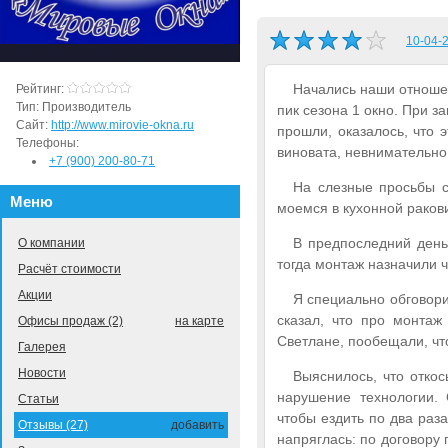
10-04-2
Начались наши отношени
Рейтинг:
Тип:
Производитель
пик сезона 1 окно. При з
Сайт:
http://www.mirovie-okna.ru
прошли, оказалось, что 
Телефоны:
виновата, невнимательно
+7 (900) 200-80-71
На слезные просьбы сд
Меню
моемся в кухонной раков
В предпоследний день
О компании
тогда монтаж назначили ч
Расчёт стоимости
Акции
Я специально обговор
сказал, что про монта
Офисы продаж (2)
на карте
Светлане, пообещали, что
Галерея
Новости
Выяснилось, что откос
нарушение технологии. 
Статьи
чтобы ездить по два раза
Отзывы (27)
добавить
напряглась: по договору 