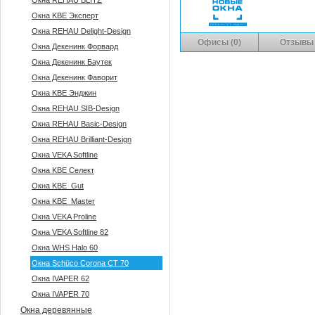
Окна REHAU BLITZ
Окна KBE Эксперт
Окна REHAU Delight-Design
Офисы (0)
Отзывы 
Окна Декенинк Форвард
Окна Декенинк Баутек
Окна Декенинк Фаворит
Окна KBE Энджин
Окна REHAU SIB-Design
Окна REHAU Basic-Design
Окна REHAU Brilliant-Design
Окна VEKA Softline
Окна KBE Селект
Окна KBE_Gut
Окна KBE_Master
Окна VEKA Proline
Окна VEKA Softline 82
Окна WHS Halo 60
Окна Sсhüco Corona CT 70
Окна IVAPER 62
Окна IVAPER 70
Окна деревянные