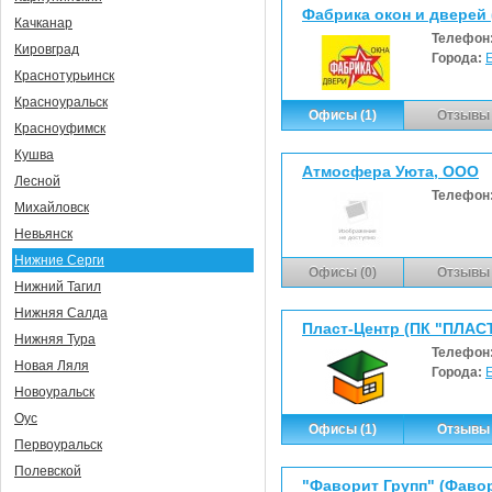
Фабрика окон и дверей 
Качканар
Телефон
Кировград
Города:
Краснотурьинск
Красноуральск
Офисы (1)
Отзывы 
Красноуфимск
Кушва
Атмосфера Уюта, ООО
Лесной
Телефон
Михайловск
Невьянск
Нижние Серги
Офисы (0)
Отзывы 
Нижний Тагил
Нижняя Салда
Пласт-Центр (ПК "ПЛАС
Нижняя Тура
Телефон
Новая Ляля
Города:
Новоуральск
Оус
Офисы (1)
Отзывы 
Первоуральск
Полевской
"Фаворит Групп" (Фавор