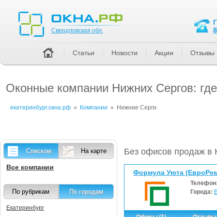
Свердловская обл.
8
Свердловская обл.
Статьи
Новости
Акции
Отзывы
Оконные компании Нижних Сергов: где
екатеринбург.окна.рф
»
Компании
»
Нижние Серги
Без офисов продаж в 
Списком
На карте
Все компании
Формула Уюта (ЕвроРем
Телефон
По рубрикам
По городам
Города:
Екатеринбург
Офисы (1)
Отзывы 