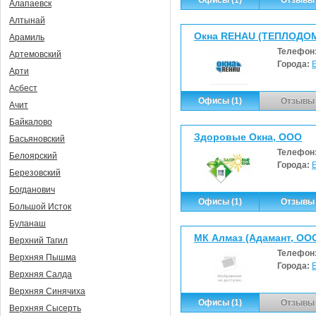
Алапаевск
Алтынай
Окна REHAU (ТЕПЛОДОМ
Арамиль
Телефон
Артемовский
Города:
Арти
Асбест
Офисы (1)
Отзывы 
Ачит
Байкалово
Здоровые Окна, ООО
Басьяновский
Телефон
Белоярский
Города:
Березовский
Богданович
Офисы (1)
Отзывы 
Большой Исток
Буланаш
МК Алмаз (Адамант, ОО
Верхний Тагил
Телефон
Верхняя Пышма
Города:
Верхняя Салда
Верхняя Синячиха
Офисы (1)
Отзывы 
Верхняя Сысерть