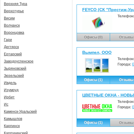
Верхняя Тура
FEYCO (СК "Престиж-Ур
Верхотурье
Телефон
Висим
Волчанск
Воронцовка
Офисы (0)
Отзывы 
Гари
Дегтярск
Вымпел, ООО
Ертарский
Телефон
Заводоуспенское
Города:
Зыряновский
Зюзельский
Офисы (1)
Отзывы 
Ивдель
Изумруд
ЦВЕТНЫЕ ОКНА - НОВЫЕ
Ирбит
Телефон
Ис
Города:
Каменск-Уральский
Камышлов
Офисы (1)
Отзывы 
Карпинск
Карпунинский