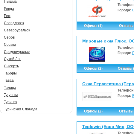
Пышма
Телефон
Ревда
Города:
Реж
Свердловск
Офисы (1)
Отзывы 
Североуральск
Серов
Мировые окна Плюс, О
Сосьва
Телефон
Среднеуральск
Города:
Сухой Лог
Сысерть
Офисы (2)
Отзывы (
Таборы
Тавда
Окна Перспектива (Перс
Талица
Телефон
Тугулым
Города:
Туринск
Туринская Слобода
Офисы (2)
Отзывы 
Teplowin (Евро Мир, ОО
Телефон