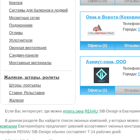
Офисы (0)
Отзывы 
Крепеж
Системы для балконов и лоджий
Окна и Ворота (Коковин 
Москитные сетки
Телефон
Подоконники
Города:
Отливы
Уплотнители
Офисы (2)
Отзывы 
Оконная вентиляция
Сэндвич-панели
Азимут-окна, ООО
Монтажные материалы
Телефон
Города:
Жалюзи, шторы, ролеты
Шторы, портьеры
Офисы (1)
Отзывы 
Ставни, Рольставни
Жалюзи
Если Вас интересует, где можно
купить окна
REHAU
SIB-Design в Екатеринб
В данном разделе Вы найдете список оконных компаний, у которых можно 
компании
Екатеринбурга предлагают широкий ассортимент оконных конструкци
профиля REHAU SIB-Design обычно составляет 7-14 рабочих дней.