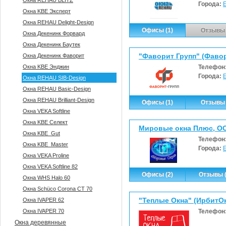
Окна REHAU BLITZ
Города:
Окна KBE Эксперт
Окна REHAU Delight-Design
Офисы (1)
Отзывы 
Окна Декенинк Форвард
Окна Декенинк Баутек
"Фаворит Групп" (Фавор
Окна Декенинк Фаворит
Окна KBE Энджин
Телефон
Города:
Окна REHAU SIB-Design
Окна REHAU Basic-Design
Окна REHAU Brilliant-Design
Офисы (1)
Отзывы 
Окна VEKA Softline
Окна KBE Селект
Мировые окна Плюс, О
Окна KBE_Gut
Телефон
Окна KBE_Master
Города:
Окна VEKA Proline
Окна VEKA Softline 82
Офисы (2)
Отзывы (
Окна WHS Halo 60
Окна Sсhüco Corona CT 70
"Теплые Окна" (ИрбитО
Окна IVAPER 62
Окна IVAPER 70
Телефон
Окна деревянные