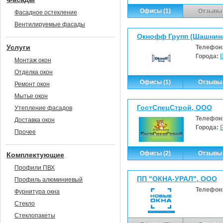
Офисы (1)
Отзывы 
Фасадное остекление
Вентилируемые фасады
Окнофф Групп (Шашнина
Услуги
Телефон
Города:
Монтаж окон
Отделка окон
Офисы (1)
Отзывы 
Ремонт окон
Мытье окон
ГостСпецСтрой, ООО
Утепление фасадов
Телефон
Доставка окон
Города:
Прочее
Офисы (2)
Отзывы 
Комплектующие
Профили ПВХ
ПП "ОКНА-УРАЛ", ООО
Профиль алюминиевый
Телефон
Фурнитура окна
Стекло
Стеклопакеты