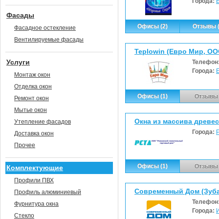
Города:
Фасады
Офисы (2)
Отзывы (
Фасадное остекление
Вентилируемые фасады
Teplowin (Евро Мир, ОО
Услуги
Телефон
Города:
Монтаж окон
Отделка окон
Офисы (1)
Отзывы 
Ремонт окон
Мытье окон
Утепление фасадов
Города:
Доставка окон
Прочее
Офисы (1)
Отзывы 
Комплектующие
Профили ПВХ
Современный Дом (Зубар
Профиль алюминиевый
Телефон
Фурнитура окна
Города:
Стекло