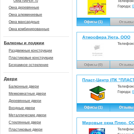
Окна IVAPER 70
Телефон
Города:
Окна деревянные
Окна алюминиевые
Окна мансардные
Офисы (1)
Отзывы 
Окна комбинированные
Атмосфера Уюта, ООО
Балконы и лоджии
Телефон
Раздвижные конструкции
Пластиковые конструкции
Офисы (0)
Отзывы 
Безрамное остекление
Двери
Пласт-Центр (ПК "ПЛАС
Балконные двери
Телефон
Города:
Межкомнатные двери
Деревянные двери
Офисы (1)
Отзывы 
Входные двери
Металлические двери
Стеклянные двери
Мировые окна Плюс, О
Телефон
Пластиковые двери