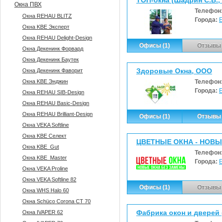
ТОП-окна (Шадрин С.В.,
Окна ПВХ
Телефон
Окна REHAU BLITZ
Города:
Окна KBE Эксперт
Окна REHAU Delight-Design
Офисы (1)
Отзывы 
Окна Декенинк Форвард
Окна Декенинк Баутек
Здоровые Окна, ООО
Окна Декенинк Фаворит
Окна KBE Энджин
Телефон
Города:
Окна REHAU SIB-Design
Окна REHAU Basic-Design
Окна REHAU Brilliant-Design
Офисы (1)
Отзывы 
Окна VEKA Softline
Окна KBE Селект
ЦВЕТНЫЕ ОКНА - НОВЫЕ
Окна KBE_Gut
Телефон
Окна KBE_Master
Города:
Окна VEKA Proline
Окна VEKA Softline 82
Офисы (1)
Отзывы 
Окна WHS Halo 60
Окна Sсhüco Corona CT 70
Фабрика окон и дверей 
Окна IVAPER 62