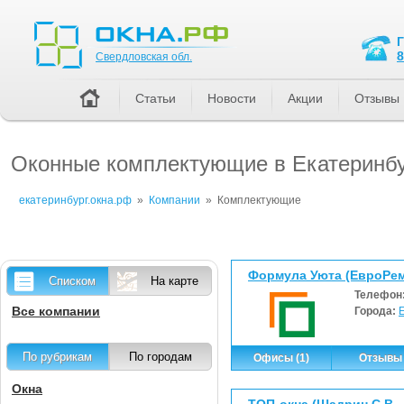
Свердловская обл.
8
Свердловская обл.
Статьи
Новости
Акции
Отзывы
Оконные комплектующие в Екатеринбу
екатеринбург.окна.рф
»
Компании
»
Комплектующие
Формула Уюта (ЕвроРем
Списком
На карте
Телефон
Все компании
Города:
По рубрикам
По городам
Офисы (1)
Отзывы 
Окна