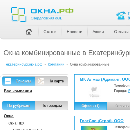
Свердловская обл.
8
Свердловская обл.
Статьи
Новости
Акции
Отзывы
Окна комбинированные в Екатеринбур
екатеринбург.окна.рф
»
Компании
»
Окна комбинированные
МК Алмаз (Адамант, ОО
Списком
На карте
Телефон
Все компании
Города:
По рубрикам
По городам
Офисы (1)
Отзывы 
Окна
ГостСпецСтрой, ООО
Окна ПВХ
Телефон