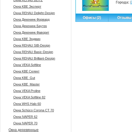
Окна REHAU BLITZ
Города:
Окна KBE Эксперт
Окна REHAU Delight-Design
Офисы (2)
Отзывы 
Окна Декенинк Форвард
Окна Декенинк Баутек
Окна Декенинк Фаворит
Окна KBE Энджин
Окна REHAU SIB-Design
Окна REHAU Basic-Design
Окна REHAU Brilliant-Design
Окна VEKA Softline
Окна KBE Селект
Окна KBE_Gut
Окна KBE_Master
Окна VEKA Proline
Окна VEKA Softline 82
Окна WHS Halo 60
Окна Sсhüco Corona CT 70
Окна IVAPER 62
Окна IVAPER 70
Окна деревянные