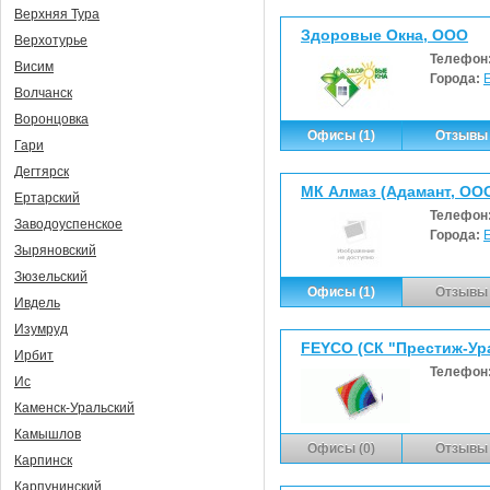
Верхняя Тура
Здоровые Окна, ООО
Верхотурье
Телефон
Висим
Города:
Волчанск
Воронцовка
Офисы (1)
Отзывы 
Гари
Дегтярск
МК Алмаз (Адамант, ОО
Ертарский
Телефон
Заводоуспенское
Города:
Зыряновский
Зюзельский
Офисы (1)
Отзывы 
Ивдель
Изумруд
FEYCO (СК "Престиж-Ур
Ирбит
Телефон
Ис
Каменск-Уральский
Камышлов
Офисы (0)
Отзывы 
Карпинск
Карпунинский