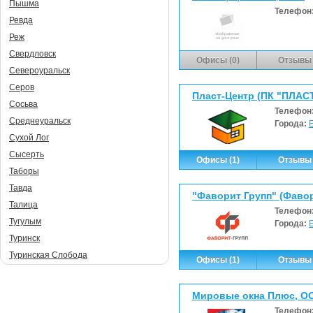
Пышма
Телефон
Ревда
Реж
Свердловск
Офисы (0)
Отзывы 
Североуральск
Серов
Пласт-Центр (ПК "ПЛАС
Сосьва
Телефон
Среднеуральск
Города:
Сухой Лог
Сысерть
Офисы (1)
Отзывы 
Таборы
Тавда
"Фаворит Групп" (Фавор
Талица
Телефон
Тугулым
Города:
Туринск
Туринская Слобода
Офисы (1)
Отзывы 
Мировые окна Плюс, О
Телефон