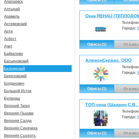
Алапаевск
Алтынай
Окна REHAU (ТЕПЛОДОМ
Арамиль
Телефон
Артемовский
Города:
Арти
Асбест
Офисы (1)
Отзывы 
Ачит
Байкалово
АлюконСервис, ООО
Басьяновский
Телефон
Белоярский
Города:
Березовский
Богданович
Офисы (1)
Отзывы 
Большой Исток
Буланаш
ТОП-окна (Шадрин С.В.,
Верхний Тагил
Телефон
Верхняя Пышма
Города:
Верхняя Салда
Верхняя Синячиха
Офисы (1)
Отзывы 
Верхняя Сысерть