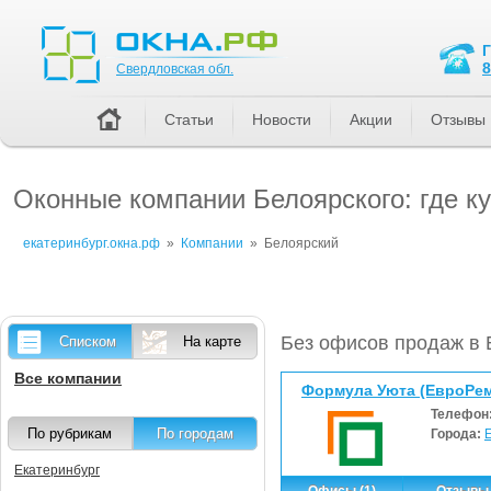
Свердловская обл.
8
Свердловская обл.
Статьи
Новости
Акции
Отзывы
Оконные компании Белоярского: где к
екатеринбург.окна.рф
»
Компании
»
Белоярский
Без офисов продаж в 
Списком
На карте
Все компании
Формула Уюта (ЕвроРем
Телефон
По рубрикам
По городам
Города:
Екатеринбург
Офисы (1)
Отзывы 