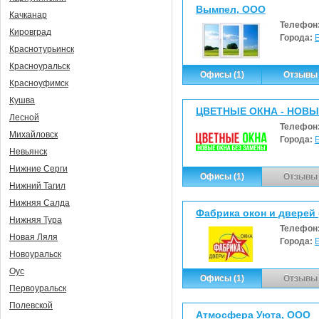
Вымпел, ООО
Качканар
Телефон
Кировград
Города:
Краснотурьинск
Красноуральск
Офисы (1)
Отзывы 
Красноуфимск
Кушва
ЦВЕТНЫЕ ОКНА - НОВЫЕ
Лесной
Телефон
Михайловск
Города:
Невьянск
Нижние Серги
Офисы (1)
Отзывы 
Нижний Тагил
Нижняя Салда
Фабрика окон и дверей 
Нижняя Тура
Телефон
Новая Ляля
Города:
Новоуральск
Оус
Офисы (1)
Отзывы 
Первоуральск
Полевской
Атмосфера Уюта, ООО